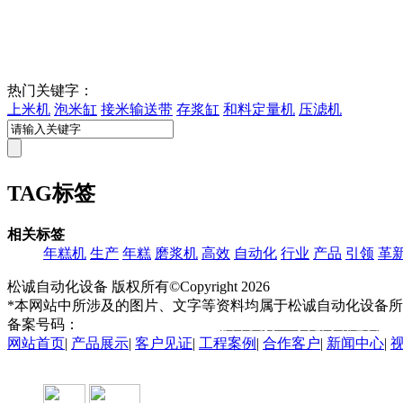
热门关键字：
上米机
泡米缸
接米输送带
存浆缸
和料定量机
压滤机
TAG标签
相关标签
年糕机
生产
年糕
磨浆机
高效
自动化
行业
产品
引领
革
松诚自动化设备 版权所有©Copyright
2026
*本网站中所涉及的图片、文字等资料均属于松诚自动化设备所
备案号码：
皖ICP备2021015963号
技术支持：东莞网站建设
网站首页
|
产品展示
|
客户见证
|
工程案例
|
合作客户
|
新闻中心
|