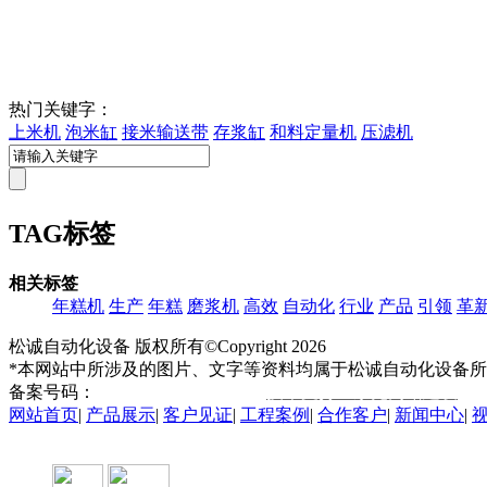
热门关键字：
上米机
泡米缸
接米输送带
存浆缸
和料定量机
压滤机
TAG标签
相关标签
年糕机
生产
年糕
磨浆机
高效
自动化
行业
产品
引领
革
松诚自动化设备 版权所有©Copyright
2026
*本网站中所涉及的图片、文字等资料均属于松诚自动化设备所
备案号码：
皖ICP备2021015963号
技术支持：东莞网站建设
网站首页
|
产品展示
|
客户见证
|
工程案例
|
合作客户
|
新闻中心
|