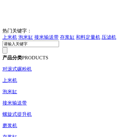
热门关键字：
上米机
泡米缸
接米输送带
存浆缸
和料定量机
压滤机
产品分类
PRODUCTS
对滚式碾粉机
上米机
泡米缸
接米输送带
螺旋式提升机
磨浆机
存浆缸